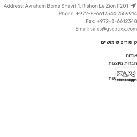
Address: Avraham Boma Shavit 1, Rishon Le Zion F201,
7559914 Phone: +972-8-6612544
Fax: +972-8-6612348
Email: sales@gsoptixx.com
קישורים שימושיים
אודות
חברות מיוצגות
צור קשר
הצהרת נגישות
תקשרו
WhatsApp
כתבו לנו
מדיניות פרטיות
מדיניות משלוחים
מדיניות החלפות והחזרות
תקנון שימוש ותנאי אתר
2021 כל הזכויות שמורות לג.ש אופטיקס בע"מ