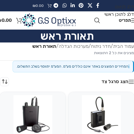
₪
0.00
דלג לניווט
דלג לתוכן ראשי
תפריט
0.00
₪
תאורת ראש
עמוד הבית
/
חדר ניתוח
/
מערכות הגדלה
/
תאורת ראש
מציגים את כל ⁦2⁩ התוצאות
ℹ
המחירים המוצגים באתר אינם כוללים מע"מ. המע"מ יתווסף בשלב התשלום.
הצג סרגל צד