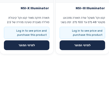
NSI-X Illuminator
NSI-III Illuminator
קטן וקל משקל שדה תאורה מתכוונן
תאורה חזקה מאוד קטן וקל קיבולת
מקוטר 48 מ"מ עד 100 מ"מ. זמין בשני
סוללה מוגברת טעינה מהירה של 2.5
צבעי תאורה: לבן קריר ולבן ניטרלי.
שעות תאורה רציפה למשך כ. 3.5
Log in to see price and
Log in to see price and
שעות בעוצמת האור המקסימלית.
purchase this product.
purchase this product.
לפרטי המוצר
לפרטי המוצר