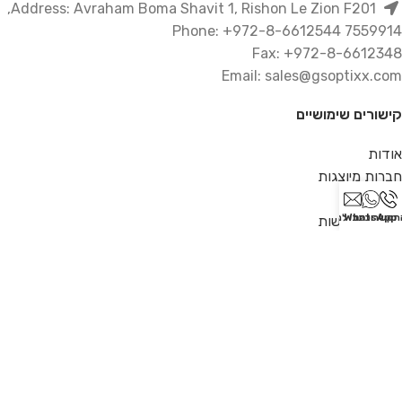
Address: Avraham Boma Shavit 1, Rishon Le Zion F201,
7559914 Phone: +972-8-6612544
Fax: +972-8-6612348
Email: sales@gsoptixx.com
קישורים שימושיים
אודות
חברות מיוצגות
צור קשר
תקשרו
WhatsApp
כתבו לנו
הצהרת נגישות
מדיניות פרטיות
מדיניות משלוחים
מדיניות החלפות והחזרות
תקנון שימוש ותנאי אתר
2021 כל הזכויות שמורות לג.ש אופטיקס בע"מ
Produced by
Webzilla