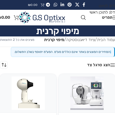
₪
0.00
דלג לניווט
דלג לתוכן ראשי
תפריט
0.00
₪
מיפוי קרנית
עמוד הבית
/
ציוד דיאגנוסטיקה
/
מיפוי קרנית
מציגים את כל ⁦2⁩ התוצאות
ℹ
המחירים המוצגים באתר אינם כוללים מע"מ. המע"מ יתווסף בשלב התשלום.
הצג סרגל צד