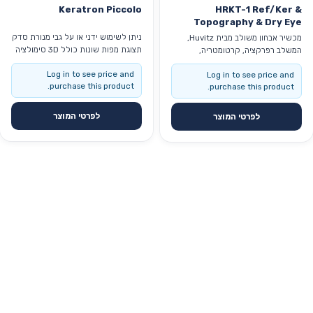
Keratron Piccolo
HRKT-1 Ref/Ker &
Topography & Dry Eye
ניתן לשימוש ידני או על גבי מנורת סדק
מכשיר אבחון משולב מבית Huvitz,
תצוגת מפות שונות כולל 3D סימולציה
המשלב רפרקציה, קרטומטריה,
לעדשות מגע בדיקת איכות הדמעות-
טופוגרפיה וניתוח עין יבשה במערכת
Log in to see price and
Log in to see price and
NITBUT תוכנה ידידותית למשתמש
אחת. HRKT-1 מאפשר בדיקה מקיפה
purchase this product.
purchase this product.
של נתוני הראייה, הקרנית ומשטח
הדמעות, עם סביבת עבודה נוחה, מסך
מסתובב ותהליך בדיקה יעיל.
לפרטי המוצר
לפרטי המוצר