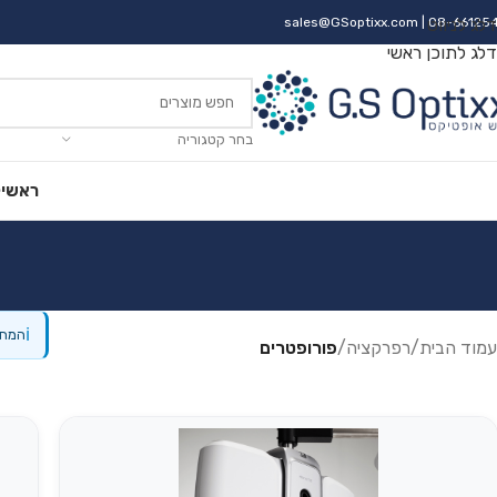
דלג לניווט
| 08-66125
sales@GSoptixx.com
דלג לתוכן ראשי
בחר קטגוריה
ראשי
ק
ℹ
המחי
עמוד הבית
/
רפרקציה
/
פורופטרים