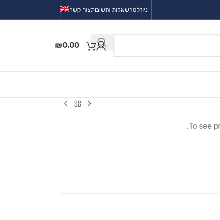
ניוזלטר
שאלות ותשובות
צור קשר
₪
0.00
To see p