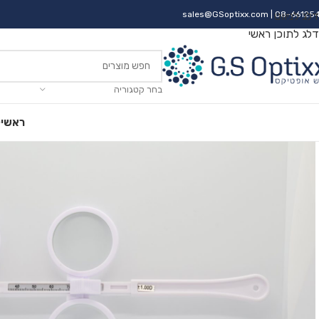
דלג לניווט
| 08-66125
sales@GSoptixx.com
דלג לתוכן ראשי
בחר קטגוריה
ראשי
ק