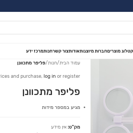
טלוג מוצרים
חברות מיוצגות
אודות
צור קשר
חנות
מרכז ידע
עמוד הבית
/
חנות
/
פליפר מתכוונן
rices and purchase,
log in
or register.
פליפר מתכוונן
מגיע במספר מידות
מק"ט:
אין מידע