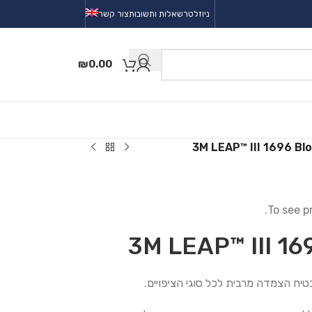
ניוזלטר
שאלות ותשובות
צור קשר
₪
0.00
3M LEAP™ III 1696 Bl
To see p
3M LEAP™ III 16
יח הצמדה מרבית לכל סוגי הציפויים.