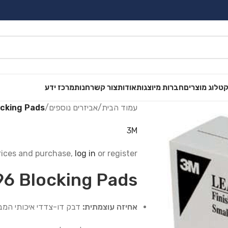
טלוג מוצרים
חברות מיוצגות
אודות
צור קשר
חנות
מרכז ידע
עמוד הבית
/
אביזרים נוספים
/
ocking Pads
3M
rices and purchase,
log in
or register.
96 Blocking Pads
אחיזה עוצמתית:
דבק דו-צדדי איכותי המבט