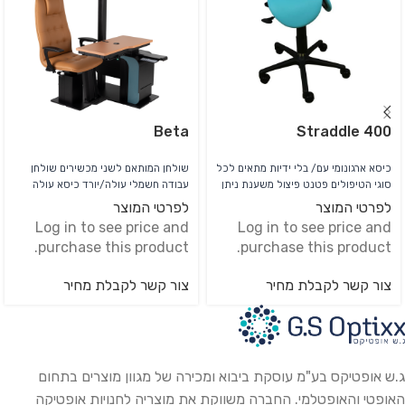
Beta
400 Straddle
כיסא ארגונומי עם/ בלי ידיות מתאים לכל
שולחן המותאם לשני מכשירים שולחן
סוגי הטיפולים פטנט פיצול משענת ניתן
עבודה חשמלי עולה/יורד כיסא עולה
להזמין במגוון צבעים
ויורד נעילת שולחן חשמלית תאורת הלוגן
לפרטי המוצר
לפרטי המוצר
קיים במגוון צבעים אפשרות להוספת
Log in to see price and
Log in to see price and
ארונית מגירות
purchase this product.
purchase this product.
צור קשר לקבלת מחיר
צור קשר לקבלת מחיר
ג.ש אופטיקס בע"מ עוסקת ביבוא ומכירה של מגוון מוצרים בתחום
האופטי והאופטלמי. החברה משווקת את מוצריה לחנויות אופטיקה