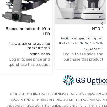
Binocular Indirect- IO-α
HTG-1
LED
טופוגרף קרנית מתקדם מבית Huvitz
למיפוי מדויק של פני הקרנית, עם כלים
תאורת LED אלחוטי (סוללה נטענת)
לאבחון עין יבשה וניתוח קליני נוח
כולל מזוודת נשיאה
לפרטי המוצר
לשימוש יומיומי במרפאות עיניים
Log in to see price and
לפרטי המוצר
ואופטומטריה.
Log in to see price and
purchase this product.
purchase this product.
ג.ש אופטיקס בע"מ עוסקת ביבוא ומכירה של מגוון מוצרים בתחום
האופטי והאופטלמי. החברה משווקת את מוצריה לחנויות אופטיקה
ברחבי הארץ וכן לרופאי עיניים, מכונים, בתי חולים מעבדות ומכללות