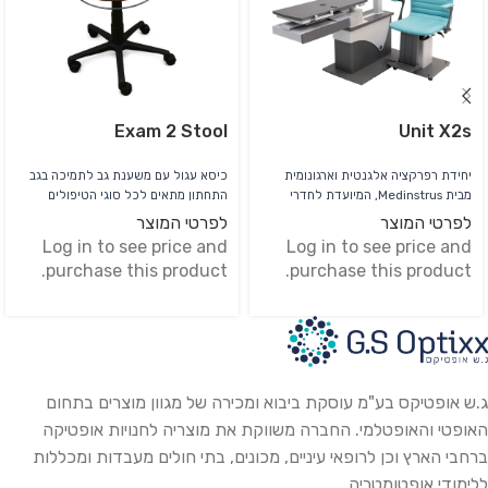
Exam 2 Stool
Unit X2s
יחידת רפרקציה אלגנטית וארגונומית
כיסא עגול עם משענת גב לתמיכה בגב
מבית Medinstrus, המיועדת לחדרי
התחתון מתאים לכל סוגי הטיפולים
בדיקה אופטומטריים ואופטלמיים, עם
משענת הגב ללא אפשרות כיוונון ניתן
לפרטי המוצר
לפרטי המוצר
שולחן הזזה לשני מכשירים, התאמת
להזמין במגוון צבעים
Log in to see price and
Log in to see price and
גובה שולחן וכיסא, נגישות משופרת
purchase this product.
purchase this product.
למטופלים בכיסא גלגלים ואפשרויות
התאמה לעיצוב המרפאה.
ג.ש אופטיקס בע"מ עוסקת ביבוא ומכירה של מגוון מוצרים בתחום
האופטי והאופטלמי. החברה משווקת את מוצריה לחנויות אופטיקה
ברחבי הארץ וכן לרופאי עיניים, מכונים, בתי חולים מעבדות ומכללות
ללימודי אופטומטריה.