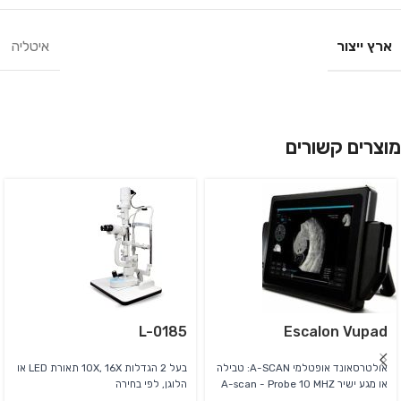
ארץ ייצור
איטליה
מוצרים קשורים
L-0185
Escalon Vupad
אולטרסאונד אופטלמי A-SCAN: טבילה
בעל 2 הגדלות 10X, 16X תאורת LED או
או מגע ישיר A-scan - Probe 10 MHZ
הלוגן, לפי בחירה
B-SCAN: בעל B-PROBE עם 12MHZ