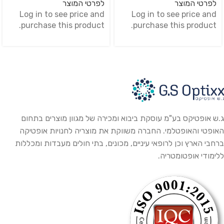
לפרטי המוצר
לפרטי המוצר
או 20MHZ UBM: בעל 35MHZ או
Log in to see price and
Log in to see price and
50MHZ PACHYMETRY: מדידות
purchase this product.
purchase this product.
מדויקות ואוטומטיות של עובי הקרנית
20MHZ
ג.ש אופטיקס בע"מ עוסקת ביבוא ומכירה של מגוון מוצרים בתחום
האופטי והאופטלמי. החברה משווקת את מוצריה לחנויות אופטיקה
ברחבי הארץ וכן לרופאי עיניים, מכונים, בתי חולים מעבדות ומכללות
ללימודי אופטומטריה.