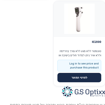
IC200
טונומטר ללא מגע ללא צורך בהרדמה
וללא אויר ניתן למדוד חולים בישיבה או
בעמידה קל לתפעול ושימוש
Re
Log in to see price and
purchase this product.
לפרטי המוצר
ג.ש אופטיקס בע"מ עוסקת ביבוא ומכירה של מגוון מוצרים בתחום