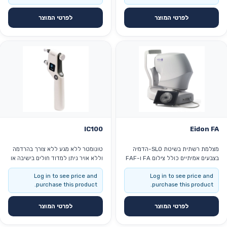
מעלות הפעלה בעזרת טאבלט מצב
למוזאיקה עד 150 מעלות הפעלה
עבודה אוטומטי או ידני
בעזרת טאבלט מצב עבודה אוטומטי או
לפרטי המוצר
לפרטי המוצר
ידני
IC100
Eidon FA
מצלמת רשתית בשיטת SLO-הדמיה
טונומטר ללא מגע ללא צורך בהרדמה
בצבעים אמיתיים כולל צילום FA ו-FAF
וללא אויר ניתן למדוד חולים בישיבה או
אפשרות לצילום וידיאו של ה-FA ללא
בעמידה קל לתפעול ושימוש
Log in to see price and
Log in to see price and
צורך בהרחבת אישונים בדיקה באישון
purchase this product.
purchase this product.
צר במיוחד (עד 2 מ"מ) שדה ראייה של
60 מעלות ברשתית אפשרות למוזאיקה
עד 150 מעלות הפעלה בעזרת טאבלט
לפרטי המוצר
לפרטי המוצר
מצב עבודה אוטומטי או ידני