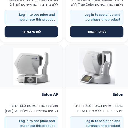
צילום רשתית בשיטת True Color ללא
ללא צורך בהרחבת אישונים (עד 2.5
צורך בהרחבת אישונים צילום עצב
מ"מ אישון) שדה ראייה של 45 מעלות
Log in to see price and
Log in to see price and
הראייה ב-3D צילום של 60 מעלות
ברשתית אפשרות למוזאיקה עד 80
purchase this product.
purchase this product.
ברשתית קבלת 3 תמונות רשתית:
מעלות מסך מגע צבעוני ''10.1 אפשרות
infrared, red-free, color בדיקת
לצילום Stereo של עצב הראייה
שדה ראיה עד 30 מעלות (10-2 / 24-
אפשרות ייצוא DICOM למערכות
לפרטי המוצר
לפרטי המוצר
2 / 30-2) Retinal tracking בעיקר
לחולי ראיה ירודה תפעול ע"י טאבלט
אפשרות גיבוי בענן חיצוני
Eidon AF
Eidon
מצלמת רשתית בשיטת SLO-הדמיה
מצלמת רשתית בשיטת SLO-הדמיה
בצבעים אמיתיים ללא צורך בהרחבת
בצבעים אמיתיים כולל צילום FAF) AF)
אישונים בדיקה באישון צר במיוחד (עד 2
ללא צורך בהרחבת אישונים בדיקה
Log in to see price and
Log in to see price and
מ"מ) שדה ראייה של 60 מעלות
באישון צר במיוחד (עד 2 מ"מ) שדה
purchase this product.
purchase this product.
ברשתית אפשרות למוזאיקה עד 150
ראייה של 60 מעלות ברשתית אפשרות