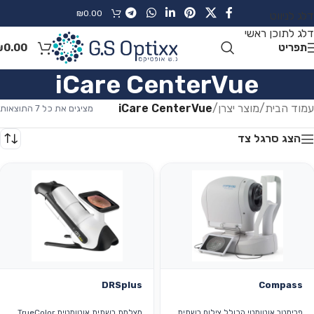
₪
0.00
דלג לניווט
דלג לתוכן ראשי
תפריט
0.00
₪
iCare CenterVue
עמוד הבית
/
מוצר יצרן
/
iCare CenterVue
מציגים את כל ⁦7⁩ התוצאות
הצג סרגל צד
DRSplus
Compass
פרימטר אוטומטי הכולל צילום רשתית
מצלמת רשתית אוטומטית TrueColor