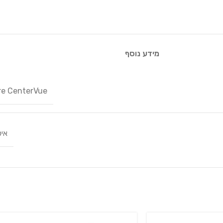
מידע נוסף
re CenterVue
איט