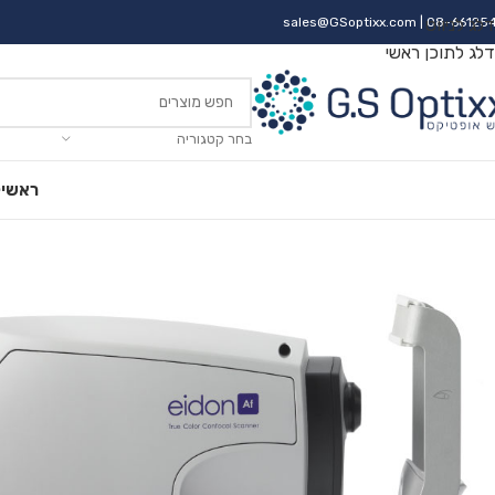
דלג לניווט
| 08-66125
sales@GSoptixx.com
דלג לתוכן ראשי
בחר קטגוריה
ראשי
ק