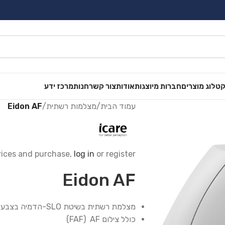
טלוג מוצרים
חברות מיוצגות
אודות
צור קשר
חנות
מרכז ידע
עמוד הבית
/
מצלמות רשתית
/
Eidon AF
rices and purchase,
log in
or register.
Eidon AF
מצלמת רשתית בשיטת SLO-הדמיה בצבעים אמיתיים
כולל צילום FAF) AF)