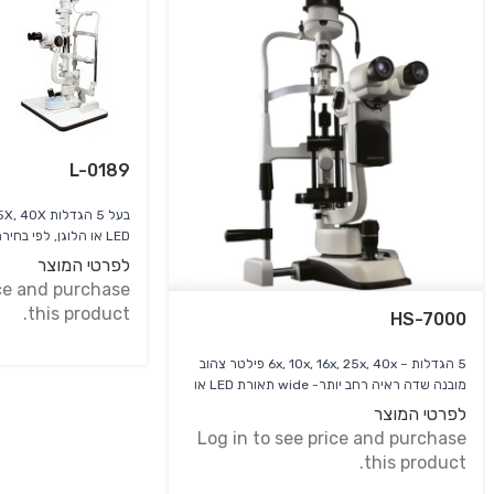
L-0189
LED או הלוגן, לפי בחירה בעל פילטר צהוב מובנה
לפרטי המוצר
ice and purchase
this product.
HS-7000
5 הגדלות – 6x, 10x, 16x, 25x, 40x פילטר צהוב
מובנה שדה ראיה רחב יותר- wide תאורת LED או
הלוגן, לפי בחירה ניתן להוסיף מצלמת CCD לצילום
לפרטי המוצר
ושמירת תמונות ו/או וידיאו ברזולוציה גבוהה
Log in to see price and purchase
this product.