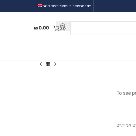
ניוזלטר
שאלות ותשובות
צור קשר
₪
0.00
To see p